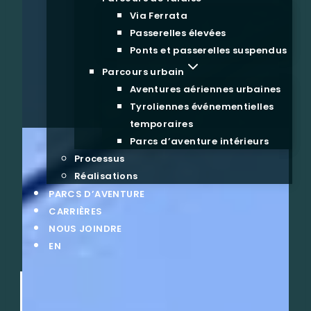
Via Ferrata
Passerelles élevées
Ponts et passerelles suspendus
Parcours urbain
Aventures aériennes urbaines
Tyroliennes événementielles
temporaires
Parcs d’aventure intérieurs
Processus
Réalisations
PARCS D’AVENTURE
CARRIÈRES
NOUS JOINDRE
EN