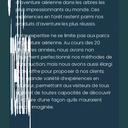
d’aventure aérienne dans les arbres les
plus impressionnants au monde. Ces
expériences en forêt restent parmi nos
produits d’aventure les plus réussis.
Notre expertise ne se limite pas aux parcs
d’aventure aérienne. Au cours des 20
dernières années, nous avons non
seulement perfectionné nos méthodes de
construction, mais nous avons aussi élargi
notre offre pour proposer à nos clients
une grande variété d’expériences en
hauteur, permettant aux visiteurs de tous
âges et de toutes capacités de découvrir
la nature d’une façon qu’ils n’auraient
jamais imaginée.